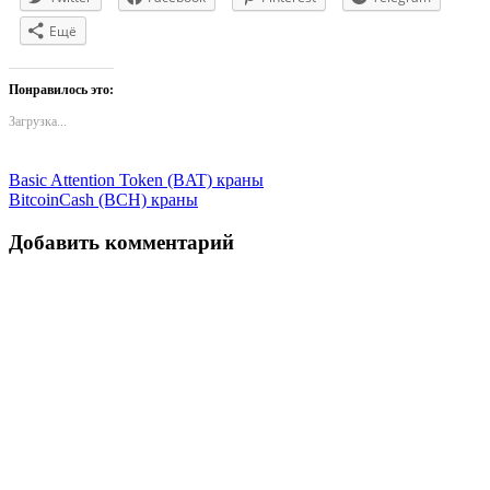
Ещё
Понравилось это:
Загрузка...
Навигация
Basic Attention Token (BAT) краны
BitcoinCash (BCH) краны
по
записям
Добавить комментарий