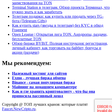
заимствования на TON
Terminal Station в телеграм. Обзор проекта Терминал, что
нужно знать и как заработать
Телеграм подарки: как купить или продать через TG-
бота (Telegram Gifts)
Как купить stars (звезды в телеграм) без KYC в обход
Fragment
Open League | Открытая лига TON. Аирдропы, раздачи,
бесплатные TON
Обзор биржи BYBiT. Полная инструкция: регистрация,
личный кабинет, как торговать на байбит, бонусы и
акции (раздачи)
Мы рекомендуем:
Надежный хостинг для сайтов
Exmo - лучшая биржа обмена
Binance - самая популярная биржа
Майнинг на домашнем компьютере
Как и где хранить криптовалюту - что бы она
приносила пассивный доход
Copyright @ ТОП лучших кранов: которые платят
Faucet.NewCripto.ru
.