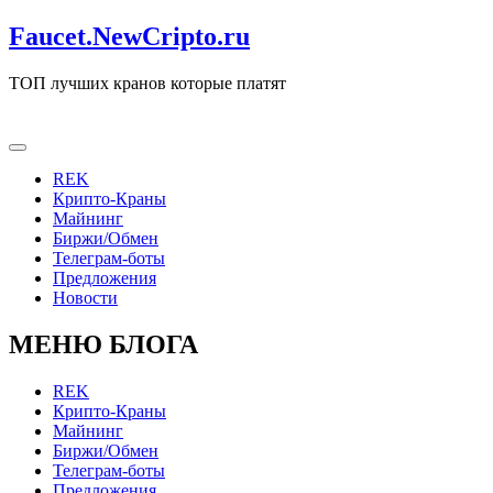
Skip
Faucet.NewCripto.ru
to
content
ТОП лучших кранов которые платят
REK
Крипто-Краны
Майнинг
Биржи/Обмен
Телеграм-боты
Предложения
Новости
МЕНЮ БЛОГА
REK
Крипто-Краны
Майнинг
Биржи/Обмен
Телеграм-боты
Предложения